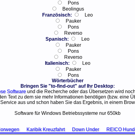
Pons
Beolingus
Französisch:
Leo
Pauker
Pons
Reverso
Spanisch:
Leo
Pauker
Pons
Reverso
Italienisch:
Leo
Pauker
Pons
Wörterbücher
Bringen Sie "to-find-out" auf Ihr Desktop:
ose Software
und die Recherche oder das Übersetzen wird noch 
en Text zu dem sie mehr Informationen benötigen (bzw. eine Üb
 Service aus und schon haben Sie das Ergebnis, in einem Browse
Software für Windows Betriebssysteme nur 650kb
Norwegen
Karibik Kreuzfahrt
Down Under
REICO Hunde