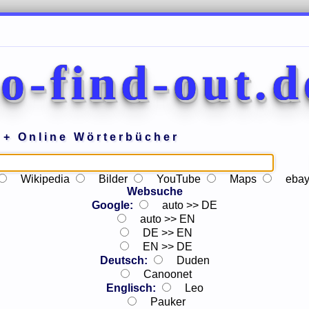
to-find-out.d
+ Online Wörterbücher
Wikipedia
Bilder
YouTube
Maps
eba
Websuche
Google:
auto >> DE
auto >> EN
DE >> EN
EN >> DE
Deutsch:
Duden
Canoonet
Englisch:
Leo
Pauker